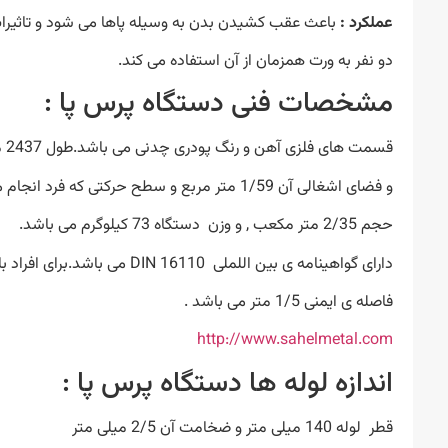
عملکرد :
باعث عقب کشیدن بدن به وسیله پاها می شود و تاثیرات
دو نفر به ورت همزمان از آن استفاده می کند.
مشخصات فنی دستگاه پرس پا :
قسمت های فلزی آهن و رنگ پودری چدنی می باشد.طول 2437 میلی متر , عرض 650 میلی متر و ارتفاع1480میلی متر
و فضای اشغالی آن 1/59 متر مربع و سطح حرکتی که فرد انجام می دهد *5620*3380*2500 میلی متر مکعب است
حجم 2/35 متر مکعب , و وزن دستگاه 73 کیلوگرم می باشد.
دارای گواهینامه ی بین اللملی DIN 16110 می باشد.برای افراد بالای 14 سال مناسب و حداکثر 130 کیلو گرم وزن تحمل می کند.
فاصله ی ایمنی 1/5 متر می باشد .
http://www.sahelmetal.com
اندازه لوله ها دستگاه پرس پا :
قطر لوله 140 میلی متر و ضخامت آن 2/5 میلی متر