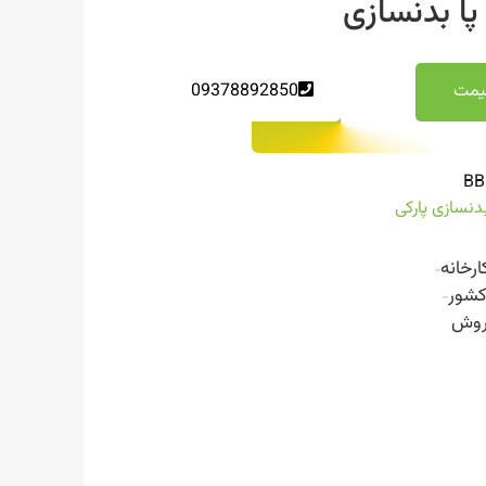
ا بدنسازی
یمت
09378892850
BB
نسازی پارکی
ارخانه
کشور
روش