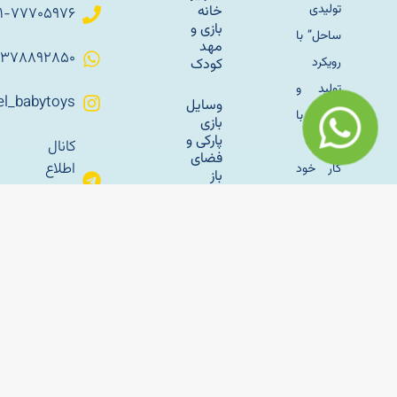
تولیدی
خانه
۰۲۱-۷۷۷۰۵۹۷۶
بازی و
ساحل” با
مهد
۰۹۳۷۸۸۹۲۸۵۰
رویکرد
کودک
تولید و
Sahel_babytoys
وسایل
زندگی با
بازی
پارکی و
طبیعت
کانال
فضای
اطلاع
کار خود
باز
رسانی
را با تولید
تلگرام
سازه
مبلمان
های
باغی
بادی
sahelmetal
فلزی به
راه‌اندازی
آپارات
سال
خانه بازی
ساحل
کودک؛
1345 در
راهنمای
تهران اغاز
کامل
برای
کرد و با