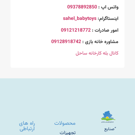
واتس اپ :
09378892850
اینستاگرام:
sahel_babytoys
امور صادرات :
09121218772
مشاوره خانه بازی :
09128918742
کانال بله کارخانه ساحل
محصولات
راه های
ارتباطی
“صنایع
تجهیزات