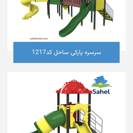
سرسره پارکی ساحل کد1217