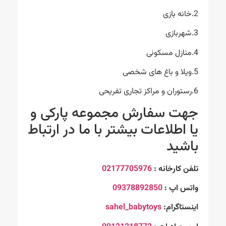
2.خانه بازی
3.شهربازی
4.منازل مسکونی
5.ویلا و باغ های شخصی
6.رستوران و مراکز تجاری تفریحی
جهت سفارش مجموعه پارکی و
یا اطلاعات بیشتر با ما در ارتباط
باشید
تلفن کارخانه :
02177705976
واتس اپ :
09378892850
اینستاگرام:
sahel_babytoys