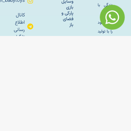
Sahel_babytoys
وسایل
زندگی با
بازی
پارکی و
طبیعت
کانال
فضای
اطلاع
کار خود
باز
رسانی
را با تولید
تلگرام
سازه
مبلمان
های
باغی
بادی
sahelmetal
فلزی به
راه‌اندازی
آپارات
سال
خانه بازی
ساحل
کودک؛
1345 در
راهنمای
تهران اغاز
کامل
برای
کرد و با
شروع
وسایل
یک
کسب‌وکار
بازی
موفق
پارکی
کودک و