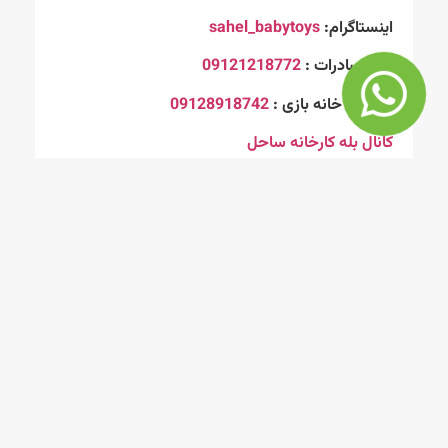
اینستاگرام:
sahel_babytoys
امور صادرات :
09121218772
مشاوره خانه بازی :
09128918742
کانال بله کارخانه ساحل
محصولات
راه های
ارتباطی
“صنایع
تجهیزات
تولیدی
خانه
۰۲۱-۷۷۷۰۵۹۷۶
بازی و