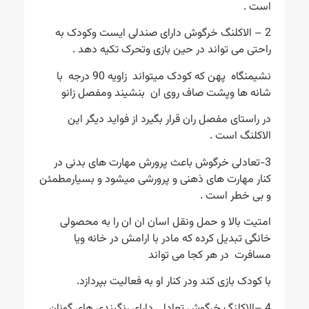
است .
2 – الاکلنگ خرگوش دارای صندلی ایست وکودک به
راحتی می تواند در حین بازی وتحرک تکیه دهد .
نشیمنگاه پهن که کودک میتواند زاویه 90 درجه با
شانه ها وپشت صاف روی ان بنشیند ومفصل زانو
در راستای مفصل ران قرار بگیرد از فواید دیگر این
الاکلنگ است .
3-تعادلی خرگوش باعث پرورش مهارت های بدنی در
کنار مهارت های ذهنی و پرورشی میشود و بسیارمطمئن
و بی خطر است .
امتیت بالا و حمل ونقل اسان ان ان را به محصولی
خانگی تبدیل کرده که مادر با ارامش در خانه ویا
مسافرت در هر کجا می تواند
با کودک بازی کند ودر کنار او به فعالیت بپردازد.
4 –الاکلنگ خرگوش تعادلی دارای رنگبندی های گونان