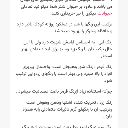
می باشد و علاوه بر حیوان شتر شما میتوانید تعادلی
حیوانات
دیگری را نیز خریداری کنید
ترکیب این رنگها با هم در عملکرد روزانه کودک تاثیر دارد
و حافظه وتمرکز را بهبود میبخشد.
رنگ ابی: به احساس ارامش شهرت دارد ولی با این
حال ترکیب ان با رنگ زرد وسبز برای ایجاد تعادل بهتر
است ,
رنگ قرمز : رنگ شور وهیجان است واحتمال پیروزی
افراد را بالا میبرد ولی بهتر است با رنگهای زردوابی ترکیب
شود
چراکه استفاده زیاد ازرنگ قرمز باعث عصبانیت میشود .
رنگ زرد : تحریک کننده اشتها وذهن وهوش است
وترکیب ان با رنگهای گرم تاثیرات متعادلی رابه همراه
دارد .
رنگ سبز :رنگ امید وطبیعت است وبیشتر از هررنگ