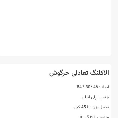
اکلنگ تعادلی خرگوش
4 *30 * 84
 : پلی اتیلن
وزن : تا 45 کیلو
1 تا 5 سال