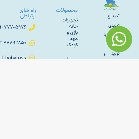
محصولات
راه های
ارتباطی
“صنایع
تجهیزات
تولیدی
خانه
۰۲۱-۷۷۷۰۵۹۷۶
بازی و
ساحل” با
مهد
۰۹۳۷۸۸۹۲۸۵۰
رویکرد
کودک
تولید و
Sahel_babytoys
وسایل
زندگی با
بازی
پارکی و
طبیعت
کانال
فضای
اطلاع
کار خود
باز
رسانی
را با تولید
تلگرام
سازه
مبلمان
های
باغی
بادی
sahelmetal
فلزی به
راه‌اندازی
آپارات
سال
خانه بازی
ساحل
کودک؛
1345 در