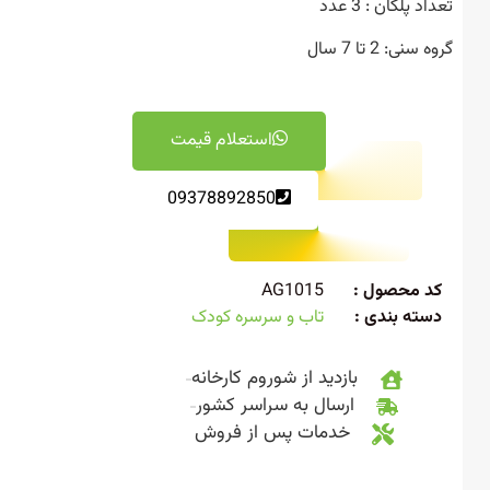
 پلکان : 3 عدد
نی: 2 تا 7 سال
استعلام قیمت
09378892850
 محصول :
AG1015
ته بندی :
تاب و سرسره کودک
بازدید از شوروم کارخانه
ارسال به سراسر کشور
خدمات پس از فروش