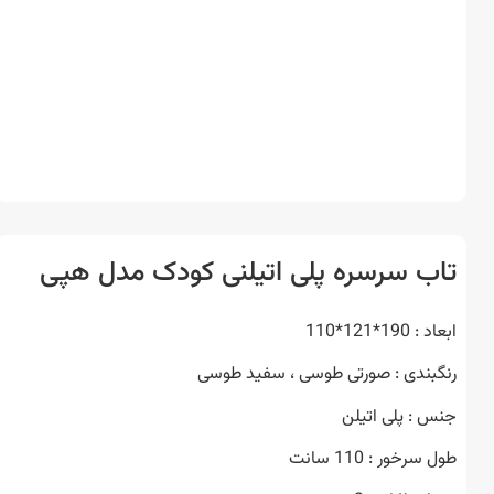
ب سرسره پلی اتیلنی کودک مدل هپی
19*121*110
بندی : صورتی طوسی ، سفید طوسی
 : پلی اتیلن
رخور : 110 سانت