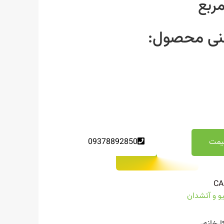
مربع
ی محصول:
یمت
09378892850
CA
یو و آتشدان
ارخانه