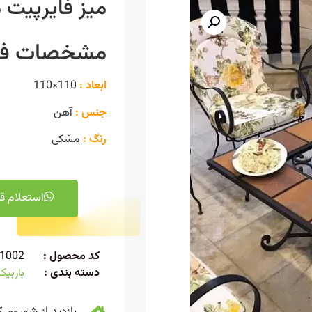
میز فایرپیت 
مشخصات فن
ابعاد :
110×110
جنس :
آهن
رنگ :
مشکی
استعلام ق
کد محصول :
1002
دسته بندی :
باربیک
بازدید از شوروم ک