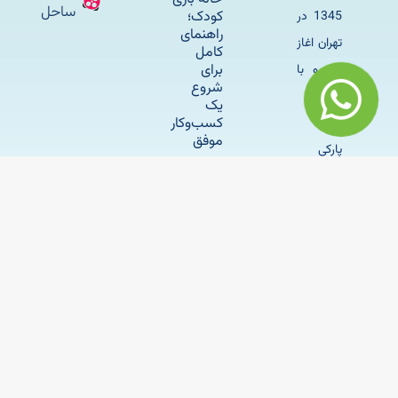
ساحل
کودک؛
1345 در
راهنمای
تهران اغاز
کامل
برای
کرد و با
شروع
وسایل
یک
کسب‌وکار
بازی
موفق
پارکی
کودک و
مبلمان
شهری ان
را
گسترش
داد.
حقوق وبسایت متعلق به شرکت ساحل می باشد.