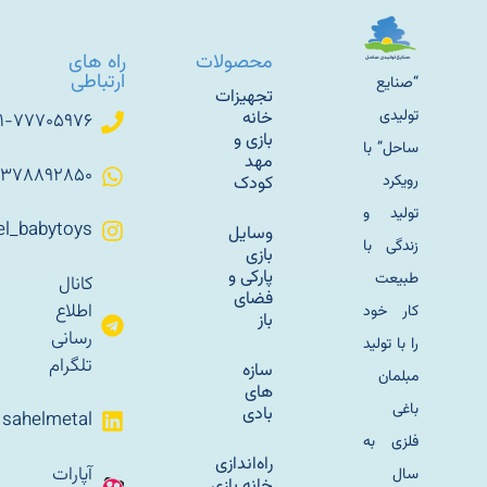
محصولات
راه های
ارتباطی
“صنایع
تجهیزات
تولیدی
خانه
۰۲۱-۷۷۷۰۵۹۷۶
بازی و
ساحل” با
مهد
۰۹۳۷۸۸۹۲۸۵۰
رویکرد
کودک
تولید و
Sahel_babytoys
وسایل
زندگی با
بازی
پارکی و
طبیعت
کانال
فضای
اطلاع
کار خود
باز
رسانی
را با تولید
تلگرام
سازه
مبلمان
های
باغی
بادی
sahelmetal
فلزی به
راه‌اندازی
آپارات
سال
خانه بازی