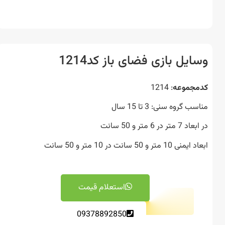
ایل بازی فضای باز کد1214
جموعه
: 1214
 گروه سنی: 3 تا 15 سال
تر در 6 متر و 50 سانت
1 متر و 50 سانت در 10 متر و 50 سانت
استعلام قیمت
09378892850