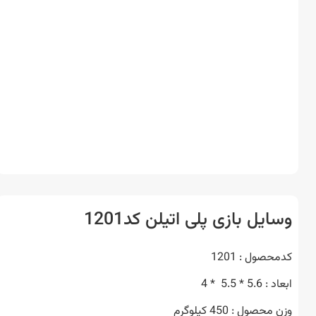
یل بازی پلی اتیلن کد1201
صول : 1201
5 * 5.5 * 4
حصول : 450 کیلوگرم