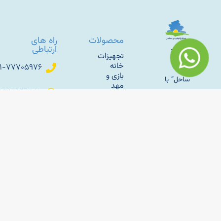
محصولات
راه های
ارتباطی
“صنایع
تجهیزات
تولیدی
خانه
۰۲۱-۷۷۷۰۵۹۷۶
بازی و
ساحل” با
مهد
۰۹۳۷۸۸۹۲۸۵۰
رویکرد
کودک
تولید و
Sahel_babytoys
وسایل
زندگی با
بازی
پارکی و
طبیعت
کانال
فضای
اطلاع
کار خود
باز
رسانی
را با تولید
تلگرام
سازه
مبلمان
های
باغی
بادی
sahelmetal
فلزی به