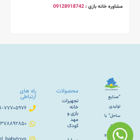
مشاوره خانه بازی :
09128918742
محصولات
راه های
ارتباطی
“صنایع
تجهیزات
تولیدی
خانه
۰۲۱-۷۷۷۰۵۹۷۶
بازی و
ساحل” با
مهد
۰۹۳۷۸۸۹۲۸۵۰
رویکرد
کودک
تولید و
Sahel_babytoys