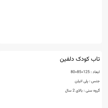
ب کودک دلفین
125×85×80
 : پلی اتیلن
 سنی : بالای 2 سال