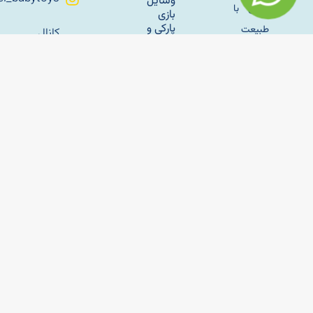
وسایل
زندگی با
بازی
پارکی و
طبیعت
کانال
فضای
اطلاع
کار خود
باز
رسانی
را با تولید
تلگرام
سازه
مبلمان
های
باغی
بادی
sahelmetal
فلزی به
راه‌اندازی
آپارات
سال
خانه بازی
ساحل
کودک؛
1345 در
راهنمای
تهران اغاز
کامل
برای
کرد و با
شروع
وسایل
یک
کسب‌وکار
بازی
موفق
پارکی
کودک و