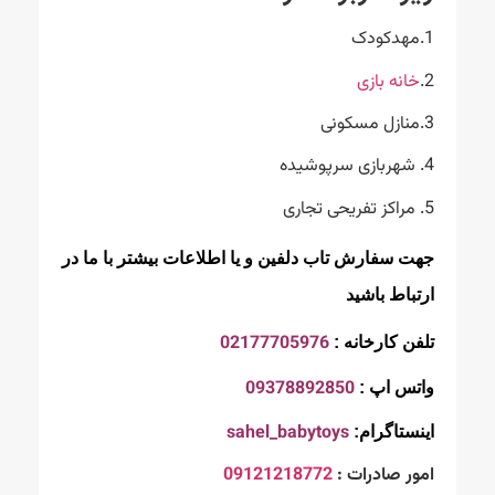
1.مهدکودک
2.
خانه بازی
3.منازل مسکونی
4. شهربازی سرپوشیده
5. مراکز تفریحی تجاری
جهت سفارش تاب دلفین و یا اطلاعات بیشتر با ما در
ارتباط باشید
02177705976
تلفن کارخانه :
09378892850
واتس اپ :
sahel_babytoys
اینستاگرام:
امور صادرات :
09121218772